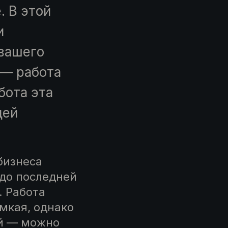
. В этой
и
 вашего
 — работа
бота эта
щей
бизнеса
 до последней
. Работа
ёмкая, однако
ой — можно