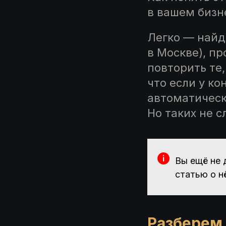
в вашем бизн
Легко — найд
в Москве), пр
повторить те
что если у ко
автоматически
Но таких не 
Вы ещё не 
статью о нё
Разберем