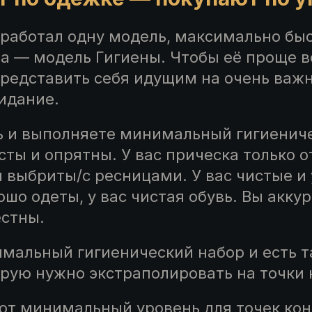
ыработал одну модель, максимально быс
та — модель Гигиены. Чтобы её проще в
редставить себя идущим на очень важн
видание.
ь и выполняете минимальный гигиенич
сты и опрятны. У вас прическа только о
ы выбриты/с ресницами. У вас чистые и
ошо одеты, у вас чистая обувь. Вы акку
естны.
имальный гигиенический набор и есть 
орую нужно экстраполировать на точки 
тот минимальный уровень для точек кон