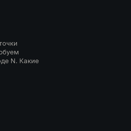
точки
робуем
де N. Какие