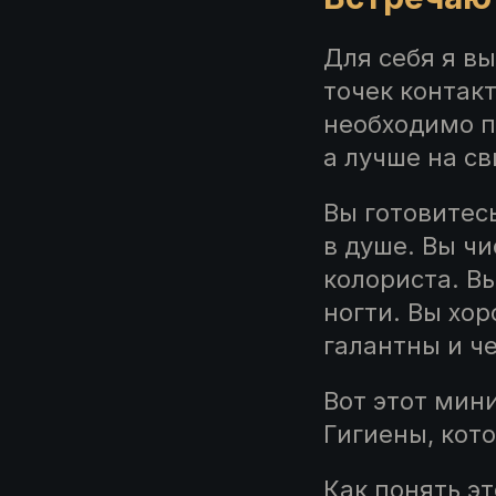
Для себя я в
точек контак
необходимо п
а лучше на с
Вы готовитес
в душе. Вы чи
колориста. В
ногти. Вы хор
галантны и ч
Вот этот мин
Гигиены, кот
Как понять э