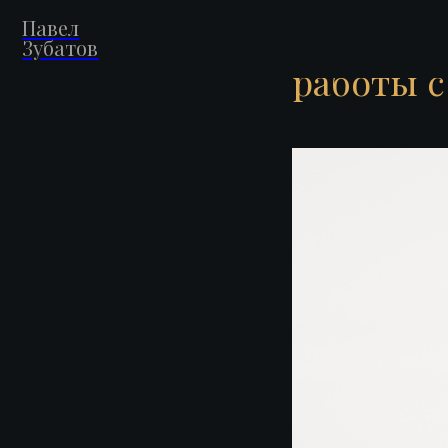
Павел
Точки ко
Зубатов
работы 