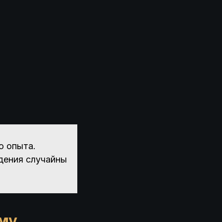
о опыта.
дения случайны
уму