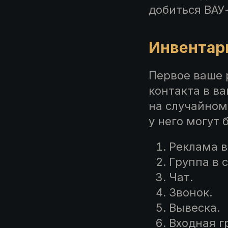
добиться ВАУ
Инвентари
Первое ваше 
контакта в в
на случайном
у него могут 
Реклама в
Группа в 
Чат.
Звонок.
Вывеска.
Входная г