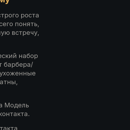
трого роста
сего понять,
ую встречу,
еский набор
т барбера/
 ухоженные
ратны,
та Модель
контакта.
такта