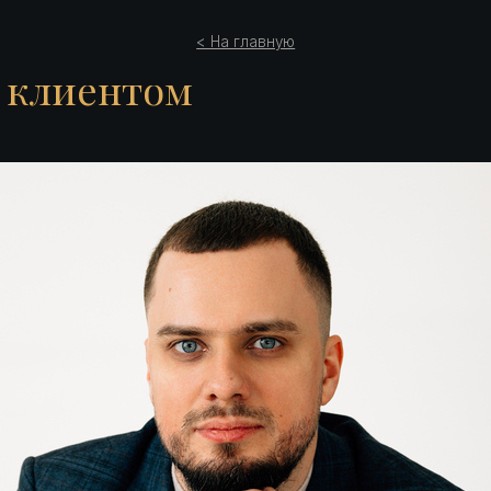
нтакта: интимные подроб
< На главную
с клиентом