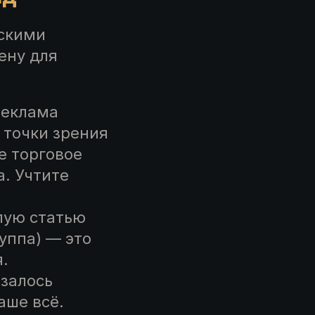
ескими
ену для
реклама
 точки зрения
е торговое
. Учтите
елую статью
уппа) — это
я.
азалось
аше всё.