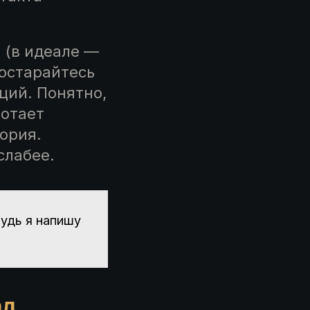
 (в идеале —
постарайтесь
ций. Понятно,
ботает
тория.
слабее.
будь я напишу
ад