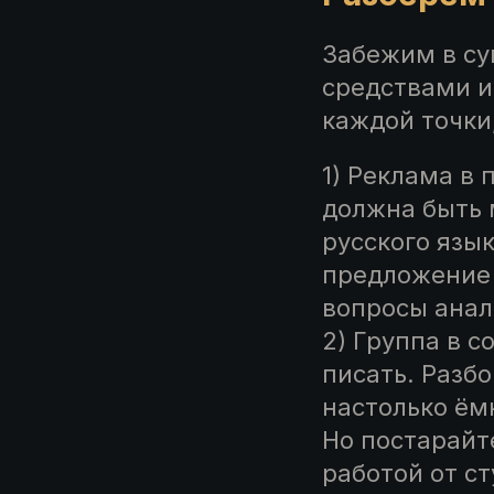
Забежим в су
средствами и
каждой точки
1) Реклама в
должна быть 
русского язы
предложение 
вопросы анал
2) Группа в 
писать. Разб
настолько ёмк
Но постарайте
работой от ст